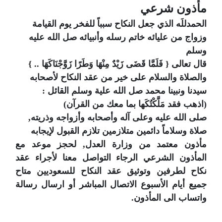
مأذون شرعي
الحمدللَه الذي جعل النكاح سبباً للفخر يوم القيامة 
وزواج من عليائه خاتم رسله وأنبيائه صل الله عليه 
وسلم 
قال تعالى { فَلَمَّا قَضَى زَيْدٌ مِنْهَا وَطَرًا زَوَّجْنَاكَهَا .. } 
والصلاة والسلام على خير من عقد النكاح لأصحابه 
سيدنا ونبينا محمد صل الله علية وسلم 
القائل :
(اذهب فقد مَلَّكْتُكَها بما معك من القرآن)
صلى الله عليه وعلى آله وأصحابه وأزواجه وذريته, 
صلاة وسلاماً دائمين متلازمين تلازم القبول لإيجابه
مأذون معتمد من وزارة العدل, لحجز موعد مع 
المأذون الشرعي الرجاء التواصل معنا لأجراء عقد 
نكاح لطرفين وتوثيق عقد النكاح للسعوديين متاح 
جميع أيام الأسبوع الاتصال المباشر أو ارسال رسالة 
واتساب الى المأذون.